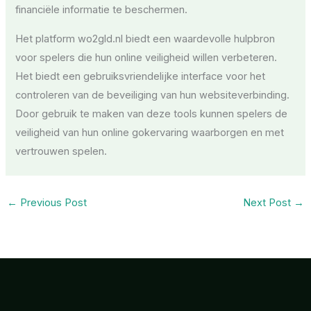
financiële informatie te beschermen.
Het platform wo2gld.nl biedt een waardevolle hulpbron
voor spelers die hun online veiligheid willen verbeteren.
Het biedt een gebruiksvriendelijke interface voor het
controleren van de beveiliging van hun websiteverbinding.
Door gebruik te maken van deze tools kunnen spelers de
veiligheid van hun online gokervaring waarborgen en met
vertrouwen spelen.
←
Previous Post
Next Post
→