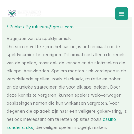
Skip
to
content
/
Public
/ By
rutuzara@gmail.com
Begrijpen van de speldynamiek
Om succesvol te zijn in het casino, is het cruciaal om de
speldynamiek te begrijpen. Dit omvat niet alleen de regels
van de spellen, maar ook de kansen en de statistieken die
elk spel beïnvloeden. Spelers moeten zich verdiepen in de
verschillende spellen, zoals blackjack, roulette en poker,
en de unieke strategieën die voor elk spel gelden. Door
deze kennis te vergaren, kunnen spelers weloverwogen
beslissingen nemen die hun winkansen vergroten. Voor
degenen die op zoek zijn naar een veiligere gokervaring, is
het ook interessant om te letten op sites zoals
casino
zonder cruks
, die veiliger spelen mogelijk maken.