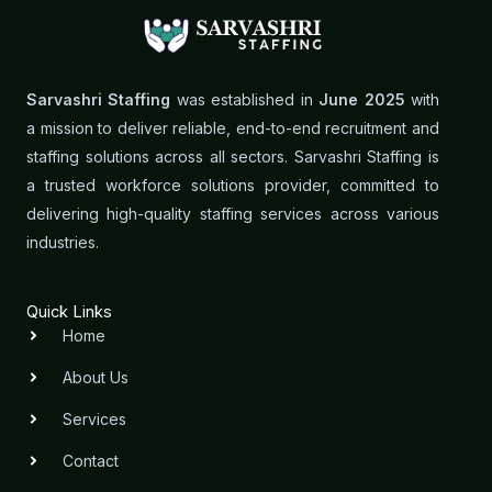
Sarvashri Staffing
was established in
June 2025
with
a mission to deliver reliable, end-to-end recruitment and
staffing solutions across all sectors. Sarvashri Staffing is
a trusted workforce solutions provider, committed to
delivering high-quality staffing services across various
industries.
Quick Links
Home
About Us
Services
Contact